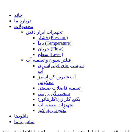
خانه
درباره ما
محصولات
تجهیزات ابزار دقیق
فشار (Pressure)
دما (Temperature)
جریان (Flow)
سطح (Level)
فیلتراسیون و تصفیه آب
سیستم های فیلتراسیون
آب
آب شیرین کن اسمز
معکوس
تصفیه فاضلاب صنعتی
سختی گیر رزینی
پکیج کلر زن(کلریناتور)
تجهیزات تصفیه آب
پکیج تزریق کود
دانلودها
تماس با ما
اولین قدم برای ارتباط بیشتر ثبت ایمیل می باشد. اطلاعات شما نزد