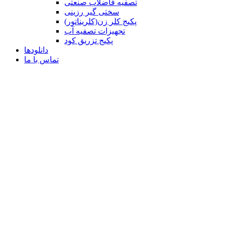
تصفیه فاضلاب صنعتی
سختی گیر رزینی
پکیج کلر زن(کلریناتور)
تجهیزات تصفیه آب
پکیج تزریق کود
دانلودها
تماس با ما