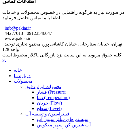
اطلاعات تماس
در صورت نیاز به هرگونه راهنمایی در خصوص محصولات و خدمات
لطفا با ما تماس حاصل فرمایید :
info@paklar.ir
44277013 - 09123546647
www.paklar.ir
تهران، خیابان ستارخان، خیابان کاشانی پور، مجتمع تجاری توحید
واحد 128
کلیه حقوق مربوط به این سایت نزد بازرگانی پاکلار محفوظ است
بالا
خانه
درباره ما
محصولات
تجهیزات ابزار دقیق
فشار (Pressure)
دما (Temperature)
جریان (Flow)
سطح (Level)
فیلتراسیون و تصفیه آب
سیستم های فیلتراسیون آب
آب شیرین کن اسمز معکوس